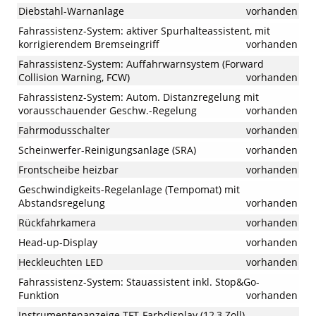
Diebstahl-Warnanlage
vorhanden
Fahrassistenz-System: aktiver Spurhalteassistent, mit
korrigierendem Bremseingriff
vorhanden
Fahrassistenz-System: Auffahrwarnsystem (Forward
Collision Warning, FCW)
vorhanden
Fahrassistenz-System: Autom. Distanzregelung mit
vorausschauender Geschw.-Regelung
vorhanden
Fahrmodusschalter
vorhanden
Scheinwerfer-Reinigungsanlage (SRA)
vorhanden
Frontscheibe heizbar
vorhanden
Geschwindigkeits-Regelanlage (Tempomat) mit
Abstandsregelung
vorhanden
Rückfahrkamera
vorhanden
Head-up-Display
vorhanden
Heckleuchten LED
vorhanden
Fahrassistenz-System: Stauassistent inkl. Stop&Go-
Funktion
vorhanden
Instrumentenanzeige TFT-Farbdisplay (12,3 Zoll)