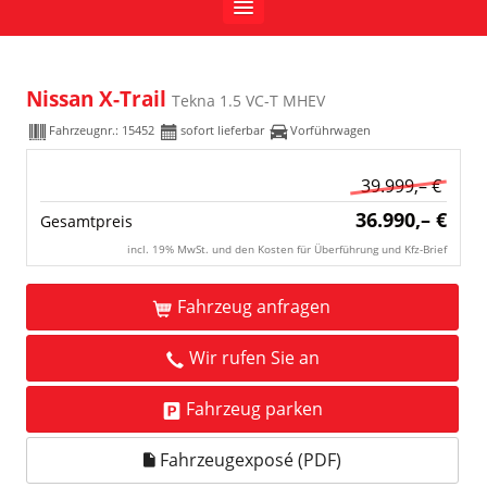
Nissan X-Trail
Tekna 1.5 VC-T MHEV
Fahrzeugnr.:
15452
sofort lieferbar
Vorführwagen
39.999,– €
36.990,– €
Gesamtpreis
incl. 19% MwSt. und den Kosten für Überführung und Kfz-Brief
Fahrzeug anfragen
Wir rufen Sie an
Fahrzeug parken
Fahrzeugexposé (PDF)