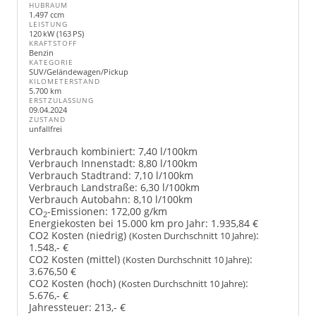
HUBRAUM
1.497 ccm
LEISTUNG
120 kW (163 PS)
KRAFTSTOFF
Benzin
KATEGORIE
SUV/Geländewagen/Pickup
KILOMETERSTAND
5.700 km
ERSTZULASSUNG
09.04.2024
ZUSTAND
unfallfrei
Verbrauch kombiniert:
7,40 l/100km
Verbrauch Innenstadt:
8,80 l/100km
Verbrauch Stadtrand:
7,10 l/100km
Verbrauch Landstraße:
6,30 l/100km
Verbrauch Autobahn:
8,10 l/100km
CO
-Emissionen:
172,00 g/km
2
Energiekosten bei 15.000 km pro Jahr:
1.935,84 €
CO2 Kosten (niedrig)
:
(Kosten Durchschnitt 10 Jahre)
1.548,- €
CO2 Kosten (mittel)
:
(Kosten Durchschnitt 10 Jahre)
3.676,50 €
CO2 Kosten (hoch)
:
(Kosten Durchschnitt 10 Jahre)
5.676,- €
Jahressteuer:
213,- €