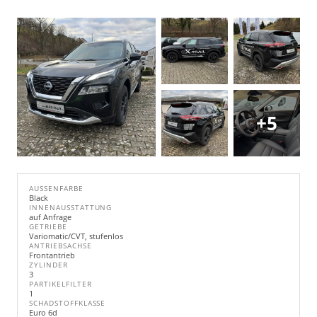
+5
AUSSENFARBE
Black
INNENAUSSTATTUNG
auf Anfrage
GETRIEBE
Variomatic/CVT, stufenlos
ANTRIEBSACHSE
Frontantrieb
ZYLINDER
3
PARTIKELFILTER
1
SCHADSTOFFKLASSE
Euro 6d