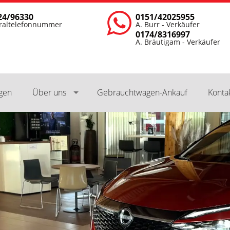
24/96330
0151/42025955
raltelefonnummer
A. Burr - Verkäufer
0174/8316997
A. Bräutigam - Verkäufer
ngen
Über uns
Gebrauchtwagen-Ankauf
Konta