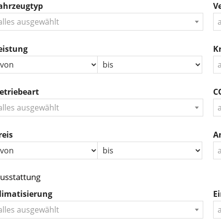
ahrzeugtyp
Ve
alles ausgewählt
eistung
Kr
etriebeart
CO
alles ausgewählt
reis
A
usstattung
limatisierung
Ei
alles ausgewählt