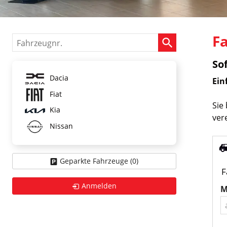
F
Fahrzeugnr.
So
Dacia
Ein
Fiat
Sie
Kia
ver
Nissan
Geparkte Fahrzeuge (
0
)
F
Anmelden
M