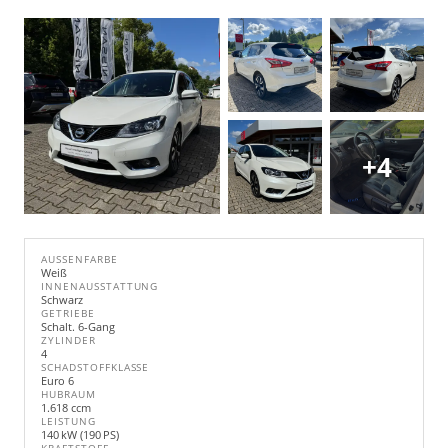
+4
AUSSENFARBE
Weiß
INNENAUSSTATTUNG
Schwarz
GETRIEBE
Schalt. 6-Gang
ZYLINDER
4
SCHADSTOFFKLASSE
Euro 6
HUBRAUM
1.618 ccm
LEISTUNG
140 kW (190 PS)