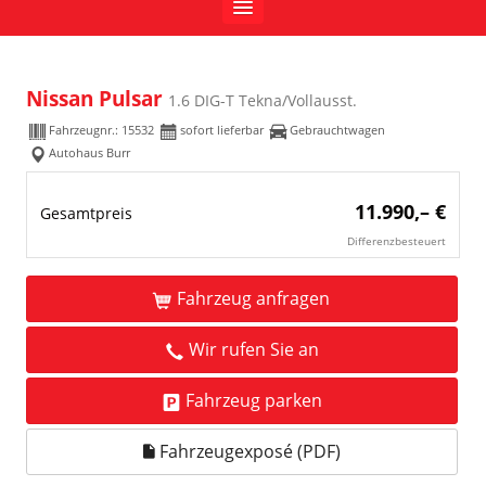
Nissan Pulsar
1.6 DIG-T Tekna/Vollausst.
Fahrzeugnr.:
15532
sofort lieferbar
Gebrauchtwagen
Autohaus Burr
11.990,– €
Gesamtpreis
Differenzbesteuert
Fahrzeug anfragen
Wir rufen Sie an
Fahrzeug parken
Fahrzeugexposé (PDF)